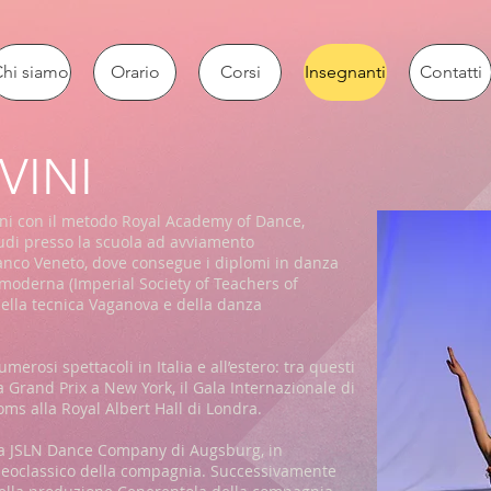
hi siamo
Orario
Corsi
Insegnanti
Contatti
VINI
anni con il metodo Royal Academy of Dance,
udi presso la scuola ad avviamento
franco Veneto, dove consegue i diplomi in danza
moderna (Imperial Society of Teachers of
ella tecnica Vaganova e della danza
erosi spettacoli in Italia e all’estero: tra questi
a Grand Prix a New York, il Gala Internazionale di
s alla Royal Albert Hall di Londra.
la JSLN Dance Company di Augsburg, in
neoclassico della compagnia. Successivamente