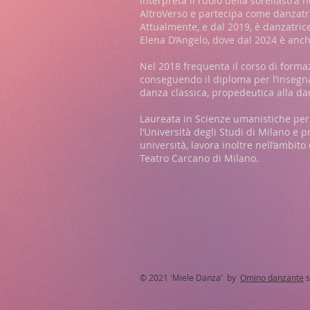
interpreta il ruolo della sorellastr
AltroVerso e partecipa come danzatric
Attualmente, e dal 2019, è danzatric
Elena D’Angelo, dove dal 2024 è anch
Nel 2018 frequenta il corso di form
conseguendo il diploma per l’insegn
danza classica, propedeutica alla d
Laureata in Scienze umanistiche per
l’Università degli Studi di Milano e p
università, lavora inoltre nell’ambi
Teatro Carcano di Milano.
© 2021 'Miele Danza' by
Omino danzante
s