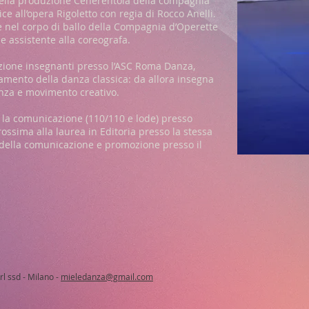
a nella produzione Cenerentola della compagnia
e all’opera Rigoletto con regia di Rocco Anelli.
e nel corpo di ballo della Compagnia d’Operette
e assistente alla coreografa.
azione insegnanti presso l’ASC Roma Danza,
amento della danza classica: da allora insegna
anza e movimento creativo.
 la comunicazione (110/110 e lode) presso
rossima alla laurea in Editoria presso la stessa
to della comunicazione e promozione presso il
rl ssd - Milano -
mieledanza@gmail.com